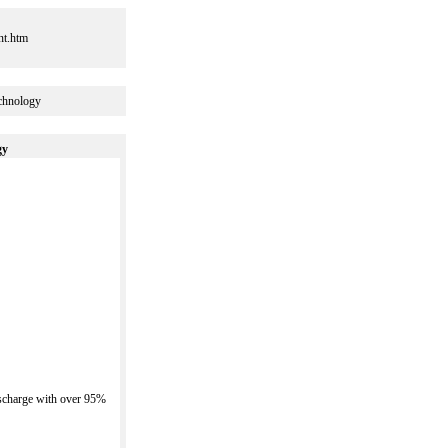
.htm
chnology
gy
ischarge with over 95%