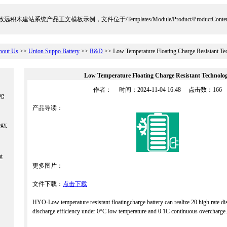
远积木建站系统产品正文模板示例，文件位于/Templates/Module/Product/ProductContent
bout Us
>>
Union Suppo Battery
>>
R&D
>> Low Temperature Floating Charge Resistant Te
Low Temperature Floating Charge Resistant Technolo
作者： 时间：2024-11-04 16:48 点击数：
166
ng
产品导读：
ogy
t
更多图片：
文件下载：
点击下载
HYO-Low temperature resistant floatingcharge battery can realize 20 high rate d
discharge efficiency under 0°C low temperature and 0.1C continuous overcharge.