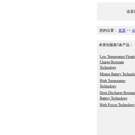
这是致
您的位置：
首页
>>
A
本类别最新5条产品：
Low Temperature Floati
Charge Resistant
Technology
Mining Battery Technol
High Temperature
Technology
Deep Discharge Resistan
Battery Technology
High Power Technology