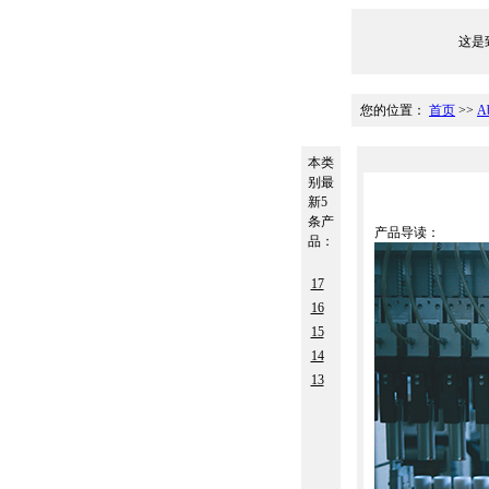
这是致
您的位置：
首页
>>
A
本类
别最
新5
条产
产品导读：
品：
17
16
15
14
13