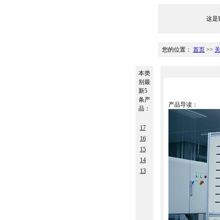
这是致
您的位置：
首页
>>
本类
别最
新5
条产
产品导读：
品：
17
16
15
14
13